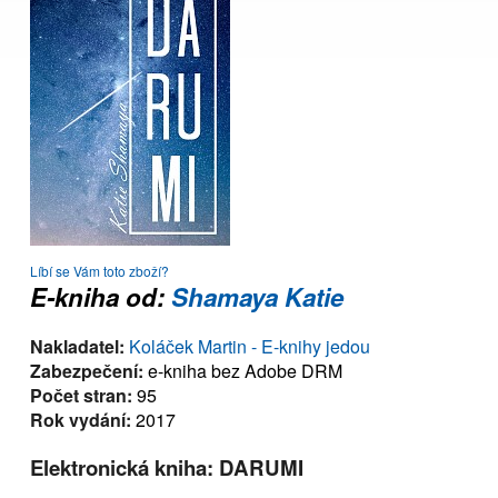
Líbí se Vám toto zboží?
E-kniha od:
Shamaya Katie
Nakladatel:
Koláček Martin - E-knihy jedou
Zabezpečení:
e-kniha bez Adobe DRM
Počet stran:
95
Rok vydání:
2017
Elektronická kniha: DARUMI