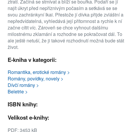
ztratí. Začíná se stmívat a blíží se bouřka. Podaří se jí
najít úkryt před nepříznivým počasím a setkává se se
svou zachránkyní Ikai. Přestože jí dívka přijde zvláštní a
nepředvídatelná, vyhledává její přítomnost a rychle k ní
začne cítit víc. Zároveň se chce vyhnout dalšímu
milostnému zklamání a rozhodne se pokračovat dál. To
ale ještě netuší, že ji takové rozhodnutí možná bude stát
život.
E-kniha v kategorii:
Romantika, erotické romány >
Romány, povídky, novely >
Dívčí romány >
Beletrie >
ISBN knihy:
Velikost e-knihy:
PDF: 3453 kB