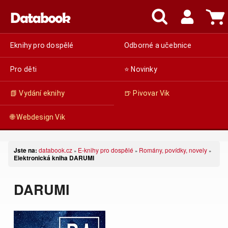
Eknihy pro dospělé
Odborné a učebnice
Pro děti
⭐ Novinky
📗 Vydání eknihy
🍺 Pivovar Vik
🌐 Webdesign Vik
Jste na:
databook.cz
E-knihy pro dospělé
Romány, povídky, novely
»
»
»
Elektronická kniha DARUMI
DARUMI