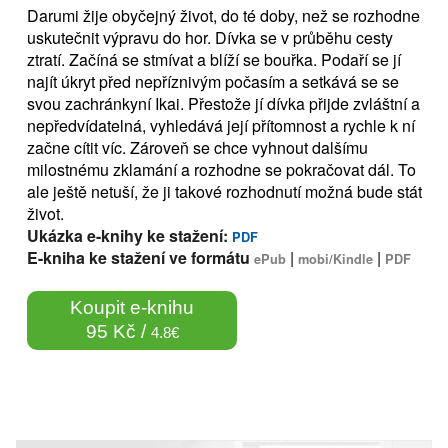
Darumi žije obyčejný život, do té doby, než se rozhodne
uskutečnit výpravu do hor. Dívka se v průběhu cesty
ztratí. Začíná se stmívat a blíží se bouřka. Podaří se jí
najít úkryt před nepříznivým počasím a setkává se se
svou zachránkyní Ikai. Přestože jí dívka přijde zvláštní a
nepředvídatelná, vyhledává její přítomnost a rychle k ní
začne cítit víc. Zároveň se chce vyhnout dalšímu
milostnému zklamání a rozhodne se pokračovat dál. To
ale ještě netuší, že ji takové rozhodnutí možná bude stát
život.
Ukázka e-knihy ke stažení:
PDF
E-kniha ke stažení ve formátu
|
|
ePub
mobi/Kindle
PDF
Koupit e-knihu
95 Kč /
4.8€