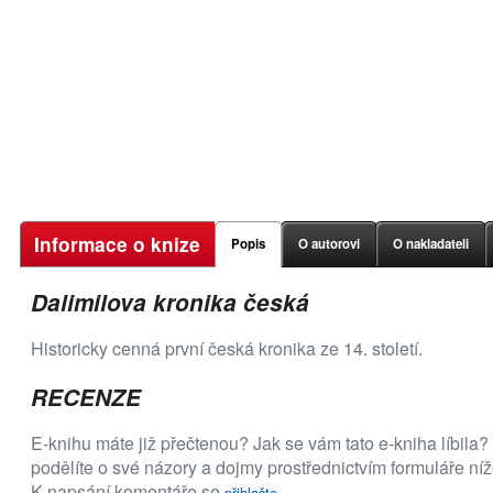
Informace o knize
Popis
O autorovi
O nakladateli
Dalimilova kronika česká
Historicky cenná první česká kronika ze 14. století.
RECENZE
E-knihu máte již přečtenou? Jak se vám tato e-kniha líbila?
podělíte o své názory a dojmy prostřednictvím formuláře níž
K napsání komentáře se
přihlašte