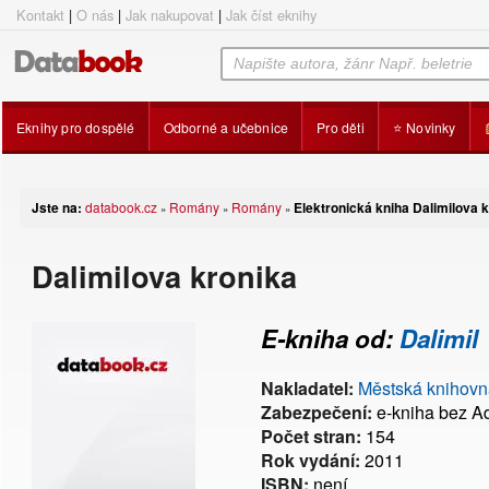
Kontakt
|
O nás
|
Jak nakupovat
|
Jak číst eknihy
Eknihy pro dospělé
Odborné a učebnice
Pro děti
⭐ Novinky
Jste na:
databook.cz
Romány
Romány
Elektronická kniha Dalimilova 
»
»
»
Dalimilova kronika
E-kniha od:
Dalimil
Nakladatel:
Městská knihovn
Zabezpečení:
e-kniha bez 
Počet stran:
154
Rok vydání:
2011
ISBN:
není