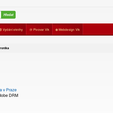
📗 Vydání eknihy
🍺 Pivovar Vik
🌐 Webdesign Vik
kronika
a v Praze
Adobe DRM