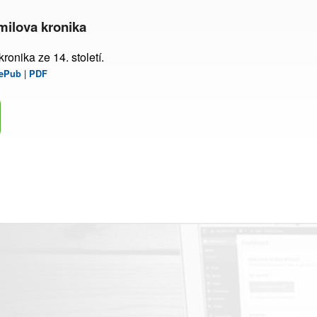
imilova kronika
ronika ze 14. století.
|
ePub
PDF