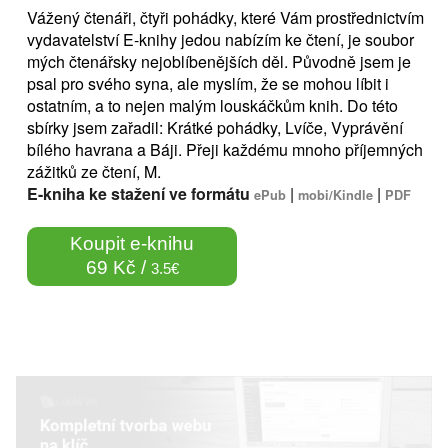
Vážený čtenáři, čtyři pohádky, které Vám prostřednictvím
vydavatelství E-knihy jedou nabízím ke čtení, je soubor
mých čtenářsky nejoblíbenějších děl. Původně jsem je
psal pro svého syna, ale myslím, že se mohou líbit i
ostatním, a to nejen malým louskáčkům knih. Do této
sbírky jsem zařadil: Krátké pohádky, Lvíče, Vyprávění
bílého havrana a Báji. Přeji každému mnoho příjemných
zážitků ze čtení, M.
E-kniha ke stažení ve formátu
|
|
ePub
mobi/Kindle
PDF
Koupit e-knihu
69 Kč /
3.5€