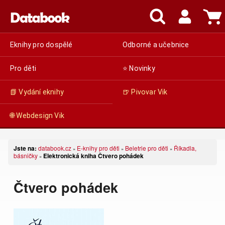
Eknihy pro dospělé
Odborné a učebnice
Pro děti
⭐ Novinky
📗 Vydání eknihy
🍺 Pivovar Vik
🌐 Webdesign Vik
Jste na:
databook.cz
E-knihy pro děti
Beletrie pro děti
Říkadla,
»
»
»
básničky
Elektronická kniha Čtvero pohádek
»
Čtvero pohádek