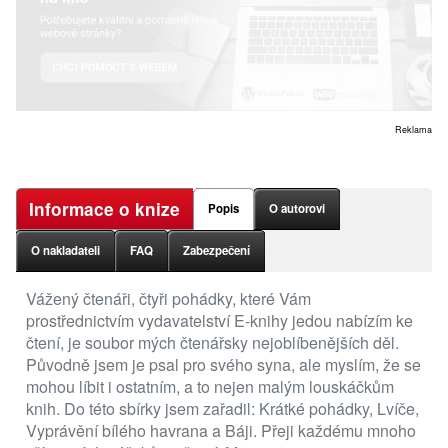
Reklama
Informace o knize
Popis
O autorovi
O nakladateli
FAQ
Zabezpečení
Vážený čtenáři, čtyři pohádky, které Vám
prostřednictvím vydavatelství E-knihy jedou nabízím ke
čtení, je soubor mých čtenářsky nejoblíbenějších děl.
Původně jsem je psal pro svého syna, ale myslím, že se
mohou líbit i ostatním, a to nejen malým louskáčkům
knih. Do této sbírky jsem zařadil: Krátké pohádky, Lvíče,
Vyprávění bílého havrana a Báji. Přeji každému mnoho