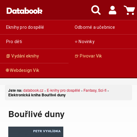
Eknihy pro dospělé
Odborné a učebnice
Pro děti
⭐ Novinky
📗 Vydání eknihy
🍺 Pivovar Vik
🌐 Webdesign Vik
Jste na:
databook.cz
E-knihy pro dospělé
Fantasy, Sci-fi
»
»
»
Elektronická kniha Bouřlivé duny
Bouřlivé duny