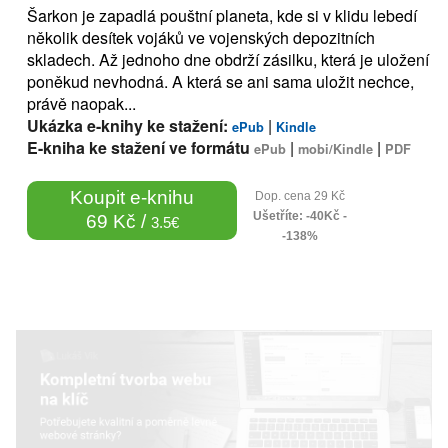
Šarkon je zapadlá pouštní planeta, kde si v klidu lebedí
několik desítek vojáků ve vojenských depozitních
skladech. Až jednoho dne obdrží zásilku, která je uložení
poněkud nevhodná. A která se ani sama uložit nechce,
právě naopak...
Ukázka e-knihy ke stažení:
|
ePub
Kindle
E-kniha ke stažení ve formátu
|
|
ePub
mobi/Kindle
PDF
Koupit e-knihu
Dop. cena 29 Kč
Ušetříte: -40Kč -
69 Kč /
3.5€
-138%