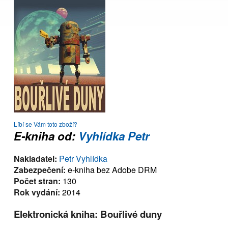
Líbí se Vám toto zboží?
E-kniha od:
Vyhlídka Petr
Nakladatel:
Petr Vyhlídka
Zabezpečení:
e-kniha bez Adobe DRM
Počet stran:
130
Rok vydání:
2014
Elektronická kniha: Bouřlivé duny