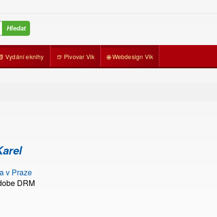
📗 Vydání eknihy
🍺 Pivovar Vik
🌐 Webdesign Vik
arel
a v Praze
Adobe DRM