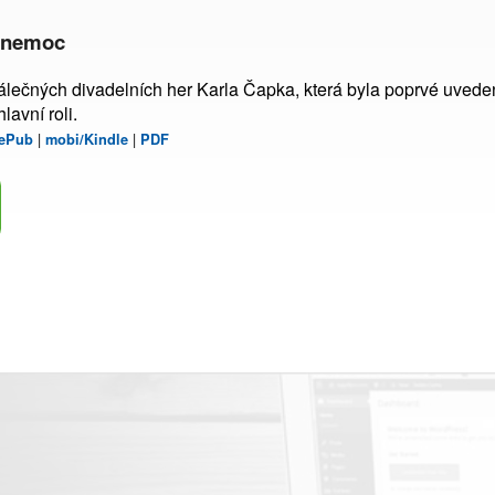
á nemoc
álečných divadelních her Karla Čapka, která byla poprvé uved
avní roli.
|
|
ePub
mobi/Kindle
PDF