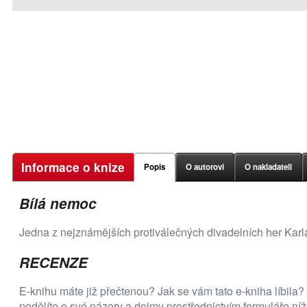
Informace o knize
Popis
O autorovi
O nakladateli
Bílá nemoc
Jedna z nejznámějších protiválečných divadelních her Kar
RECENZE
E-knihu máte již přečtenou? Jak se vám tato e-kniha líbila?
podělíte o své názory a dojmy prostřednictvím formuláře níž