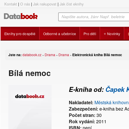
Kontakt
|
O nás
|
Jak nakupovat
|
Jak číst eknihy
Eknihy pro dospělé
Odborné a učebnice
Pro děti
⭐ Novinky
Jste na:
databook.cz
Drama
Drama
Elektronická kniha Bílá nemoc
»
»
»
Bílá nemoc
E-kniha od:
Čapek K
Nakladatel:
Městská knihovn
Zabezpečení:
e-kniha bez 
Počet stran:
30
Rok vydání:
2011
ISBN:
není