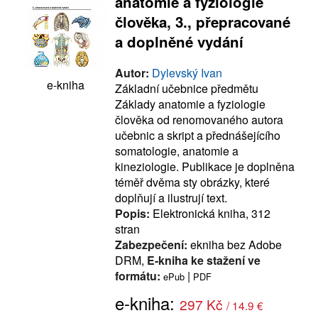
anatomie a fyziologie
člověka, 3., přepracované
a doplněné vydání
Autor:
Dylevský Ivan
e-kniha
Základní učebnice předmětu
Základy anatomie a fyziologie
člověka od renomovaného autora
učebnic a skript a přednášejícího
somatologie, anatomie a
kineziologie. Publikace je doplněna
téměř dvěma sty obrázky, které
doplňují a ilustrují text.
Popis:
Elektronická kniha, 312
stran
Zabezpečení:
ekniha bez Adobe
DRM,
E-kniha ke stažení ve
formátu:
|
ePub
PDF
e-kniha:
297 Kč
/ 14.9 €