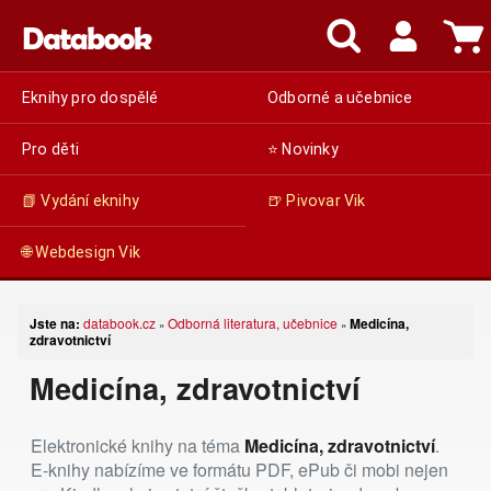
Eknihy pro dospělé
Odborné a učebnice
Pro děti
⭐ Novinky
📗 Vydání eknihy
🍺 Pivovar Vik
🌐 Webdesign Vik
Jste na:
databook.cz
Odborná literatura, učebnice
Medicína,
»
»
zdravotnictví
Medicína, zdravotnictví
Elektronické knihy na téma
Medicína, zdravotnictví
.
E-knihy nabízíme ve formátu PDF, ePub či mobi nejen