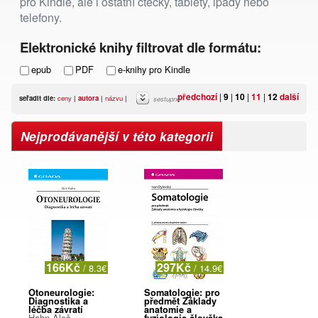
pro Kindle, ale i ostatní čtečky, tablety, ipady nebo
telefony.
Elektronické knihy filtrovat dle formátu:
epub
PDF
e-knihy pro Kindle
předchozí
|
9
|
10
|
11
|
12
další
seřadit dle:
ceny
|
autora
|
názvu
|
sestupně
Nejprodávanější v této kategorii
166Kč
297Kč
/ 8.3€
/ 14.9€
Otoneurologie:
Somatologie: pro
Diagnostika a
předmět Základy
léčba závratí
anatomie a
Hahn Aleš