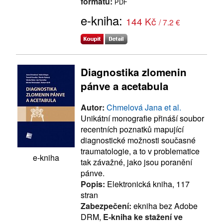
formátu:
PDF
e-kniha:
144 Kč
/ 7.2 €
Diagnostika zlomenin
pánve a acetabula
Autor:
Chmelová Jana et al.
Unikátní monografie přináší soubor
recentních poznatků mapující
diagnostické možnosti současné
traumatologie, a to v problematice
e-kniha
tak závažné, jako jsou poranění
pánve.
Popis:
Elektronická kniha, 117
stran
Zabezpečení:
ekniha bez Adobe
DRM,
E-kniha ke stažení ve