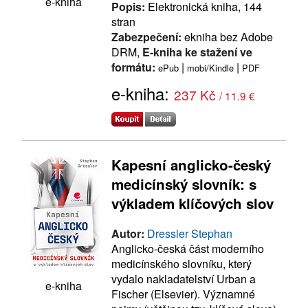
e-kniha
Popis:
Elektronická kniha, 144
stran
Zabezpečení:
ekniha bez Adobe
DRM,
E-kniha ke stažení ve
formátu:
|
|
ePub
mobi/Kindle
PDF
e-kniha:
237 Kč
/ 11.9 €
Kapesní anglicko-český
medicínský slovník: s
výkladem klíčových slov
Autor:
Dressler Stephan
Anglicko-česká část moderního
medicínského slovníku, který
vydalo nakladatelství Urban a
e-kniha
Fischer (Elsevier). Významné