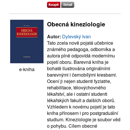
Obecná kineziologie
Autor:
Dylevský Ivan
Tato zcela nově pojatá učebnice
známého pedagoga, odborníka a
autora plně odpovídá modernímu
pojetí oboru. Barevná kniha je
bohatě ilustrována originálními
e-kniha
barevnými i černobílými kresbami.
Ocení ji nejen studenti fyziatrie,
rehabilitace, tělovýchovného
lékařství, ale i ostatní studenti
lékařských fakult a dalších oborů.
Vzhledem k novému pojetí je tato
kniha přínosem i pro postgraduální
studium. Kineziologie je soubor věd
o pohybu. Cílem obecné