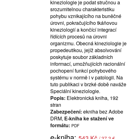
kineziologie je podat stručnou a
srozumitelnou charakteristiku
pohybu vznikajícího na buněčné
úrovni, pokračujícího tkáňovou
kineziologií a končící integrací
řídících procesů na úrovni
organizmu. Obecná kineziologie je
propedeutikou, jejíž absolvování
poskytuje soubor základních
informací, umožňujících racionální
pochopení funkcí pohybového
systému v normě i v patologii. Na
tuto publikaci v brzké době naváže
Speciální kineziologie.
Popis:
Elektronická kniha, 192
stran
Zabezpečení:
ekniha bez Adobe
DRM,
E-kniha ke stažení ve
formátu:
PDF
e-kniha:
543 Kč
/ 27.2 €