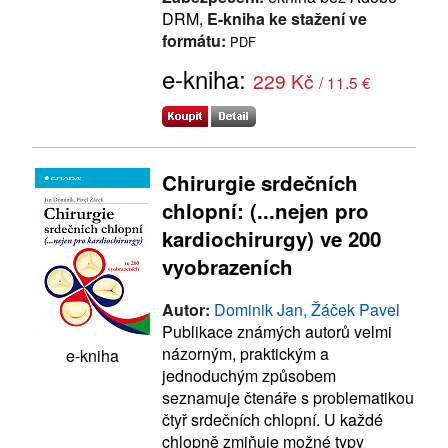
DRM,
E-kniha ke stažení ve
formátu:
PDF
e-kniha:
229 Kč
/ 11.5 €
Chirurgie srdečních
chlopní: (...nejen pro
kardiochirurgy) ve 200
vyobrazeních
Autor:
Dominik Jan, Žáček Pavel
Publikace známých autorů velmi
názorným, praktickým a
e-kniha
jednoduchým způsobem
seznamuje čtenáře s problematikou
čtyř srdečních chlopní. U každé
chlopně zmiňuje možné typy