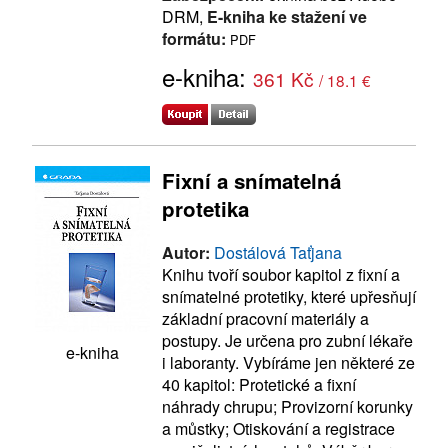
DRM,
E-kniha ke stažení ve
formátu:
PDF
e-kniha:
361 Kč
/ 18.1 €
Fixní a snímatelná
protetika
Autor:
Dostálová Taťjana
Knihu tvoří soubor kapitol z fixní a
snímatelné protetiky, které upřesňují
základní pracovní materiály a
postupy. Je určena pro zubní lékaře
e-kniha
i laboranty. Vybíráme jen některé ze
40 kapitol: Protetické a fixní
náhrady chrupu; Provizorní korunky
a můstky; Otiskování a registrace