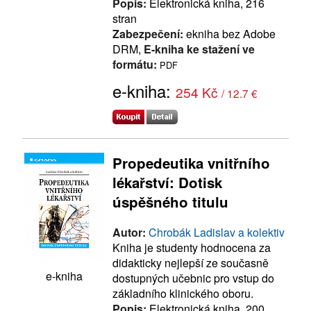
Popis:
Elektronická kniha, 216
stran
Zabezpečení:
ekniha bez Adobe
DRM,
E-kniha ke stažení ve
formátu:
PDF
e-kniha:
254 Kč
/ 12.7 €
Propedeutika vnitřního
lékařství: Dotisk
úspěšného titulu
Autor:
Chrobák Ladislav a kolektiv
Kniha je studenty hodnocena za
didakticky nejlepší ze současně
e-kniha
dostupných učebnic pro vstup do
základního klinického oboru.
Popis:
Elektronická kniha, 200