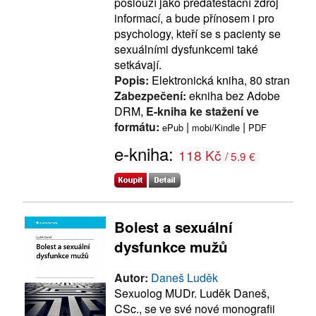
poslouží jako předatestační zdroj
informací, a bude přínosem i pro
psychology, kteří se s pacienty se
sexuálními dysfunkcemi také
setkávají.
Popis:
Elektronická kniha, 80 stran
Zabezpečení:
ekniha bez Adobe
DRM,
E-kniha ke stažení ve
formátu:
|
|
ePub
mobi/Kindle
PDF
e-kniha:
118 Kč
/ 5.9 €
Bolest a sexuální
dysfunkce mužů
Autor:
Daneš Luděk
Sexuolog MUDr. Luděk Daneš,
CSc., se ve své nové monografii