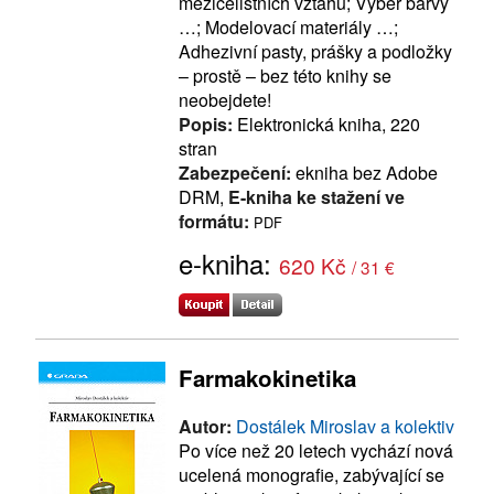
mezičelistních vztahů; Výběr barvy
…; Modelovací materiály …;
Adhezivní pasty, prášky a podložky
– prostě – bez této knihy se
neobejdete!
Popis:
Elektronická kniha, 220
stran
Zabezpečení:
ekniha bez Adobe
DRM,
E-kniha ke stažení ve
formátu:
PDF
e-kniha:
620 Kč
/ 31 €
Farmakokinetika
Autor:
Dostálek Miroslav a kolektiv
Po více než 20 letech vychází nová
ucelená monografie, zabývající se