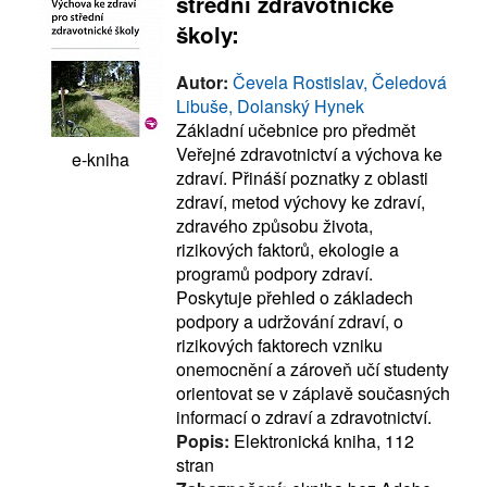
střední zdravotnické
školy:
Autor:
Čevela Rostislav, Čeledová
Libuše, Dolanský Hynek
Základní učebnice pro předmět
Veřejné zdravotnictví a výchova ke
e-kniha
zdraví. Přináší poznatky z oblasti
zdraví, metod výchovy ke zdraví,
zdravého způsobu života,
rizikových faktorů, ekologie a
programů podpory zdraví.
Poskytuje přehled o základech
podpory a udržování zdraví, o
rizikových faktorech vzniku
onemocnění a zároveň učí studenty
orientovat se v záplavě současných
informací o zdraví a zdravotnictví.
Popis:
Elektronická kniha, 112
stran