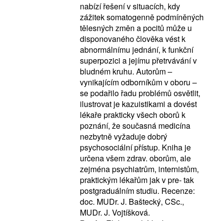
nabízí řešení v situacích, kdy
zážitek somatogenně podmíněných
tělesných změn a pocitů může u
disponovaného člověka vést k
abnormálnímu jednání, k funkční
superpozici a jejímu přetrvávání v
bludném kruhu. Autorům –
vynikajícím odborníkům v oboru –
se podařilo řadu problémů osvětlit,
ilustrovat je kazuistikami a dovést
lékaře prakticky všech oborů k
poznání, že současná medicína
nezbytně vyžaduje dobrý
psychosociální přístup. Kniha je
určena všem zdrav. oborům, ale
zejména psychiatrům, internistům,
praktickým lékařům jak v pre- tak
postgraduálním studiu. Recenze:
doc. MUDr. J. Baštecký, CSc.,
MUDr. J. Vojtíšková.