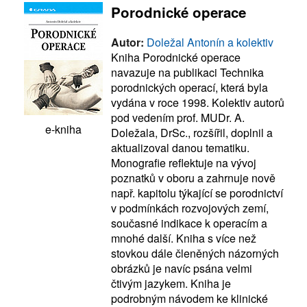
Porodnické operace
Autor:
Doležal Antonín a kolektiv
Kniha Porodnické operace
navazuje na publikaci Technika
porodnických operací, která byla
vydána v roce 1998. Kolektiv autorů
pod vedením prof. MUDr. A.
e-kniha
Doležala, DrSc., rozšířil, doplnil a
aktualizoval danou tematiku.
Monografie reflektuje na vývoj
poznatků v oboru a zahrnuje nově
např. kapitolu týkající se porodnictví
v podmínkách rozvojových zemí,
současné indikace k operacím a
mnohé další. Kniha s více než
stovkou dále členěných názorných
obrázků je navíc psána velmi
čtivým jazykem. Kniha je
podrobným návodem ke klinické