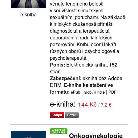
věnuje fenoménu bolesti
v souvislosti s mužskými
e-kniha
sexuálními poruchami. Na základě
klinických zkušeností přináší
diagnostická a terapeutická
doporučení a řadu klinických
pozorování. Knihu ocení lékaři
různých oborů i psychologové a
psychoterapeuté.
Popis:
Elektronická kniha, 152
stran
Zabezpečení:
ekniha bez Adobe
DRM,
E-kniha ke stažení ve
formátu:
|
|
ePub
mobi/Kindle
PDF
e-kniha:
144 Kč
/ 7.2 €
Onkogynekologie