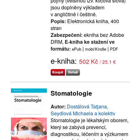
pojmy (většinou tzv. klíčová slova)
jsou doplněny výkladem
v angličtině i češtině.
Popis:
Elektronická kniha, 400
stran
Zabezpečení:
ekniha bez Adobe
DRM,
E-kniha ke stažení ve
formátu:
|
|
ePub
mobi/Kindle
PDF
e-kniha:
502 Kč
/ 25.1 €
Stomatologie
Autor:
Dostálová Tatjana,
Seydlová Michaela a kolektiv
Stomatologie je lékařským oborem,
který se zabývá prevencí,
diagnostikou, léčením a výzkumem