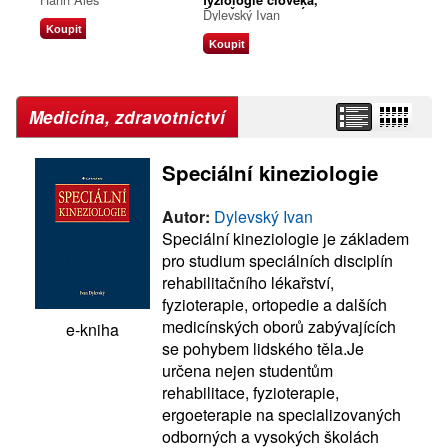
fyziologie člověka,
3., přepracované a
Dylevský Ivan
doplněné vydání
Koupit
Koupit
Medicína, zdravotnictví
Speciální kineziologie
Autor:
Dylevský Ivan
Speciální kineziologie je základem
pro studium speciálních disciplín
rehabilitačního lékařství,
fyzioterapie, ortopedie a dalších
medicínských oborů zabývajících
e-kniha
se pohybem lidského těla.Je
určena nejen studentům
rehabilitace, fyzioterapie,
ergoeterapie na specializovaných
odborných a vysokých školách