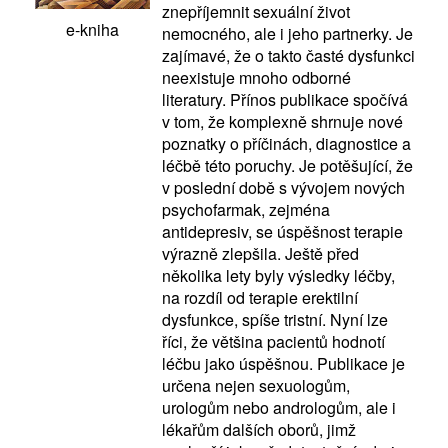
znepříjemnit sexuální život
e-kniha
nemocného, ale i jeho partnerky. Je
zajímavé, že o takto časté dysfunkci
neexistuje mnoho odborné
literatury. Přínos publikace spočívá
v tom, že komplexně shrnuje nové
poznatky o příčinách, diagnostice a
léčbě této poruchy. Je potěšující, že
v poslední době s vývojem nových
psychofarmak, zejména
antidepresiv, se úspěšnost terapie
výrazně zlepšila. Ještě před
několika lety byly výsledky léčby,
na rozdíl od terapie erektilní
dysfunkce, spíše tristní. Nyní lze
říci, že většina pacientů hodnotí
léčbu jako úspěšnou. Publikace je
určena nejen sexuologům,
urologům nebo andrologům, ale i
lékařům dalších oborů, jimž