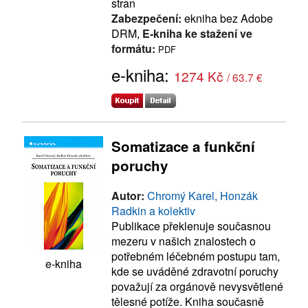
stran
Zabezpečení:
ekniha bez Adobe
DRM,
E-kniha ke stažení ve
formátu:
PDF
e-kniha:
1274 Kč
/ 63.7 €
Somatizace a funkční
poruchy
Autor:
Chromý Karel, Honzák
Radkin a kolektiv
Publikace překlenuje současnou
mezeru v našich znalostech o
potřebném léčebném postupu tam,
e-kniha
kde se uváděné zdravotní poruchy
považují za orgánově nevysvětlené
tělesné potíže. Kniha současně