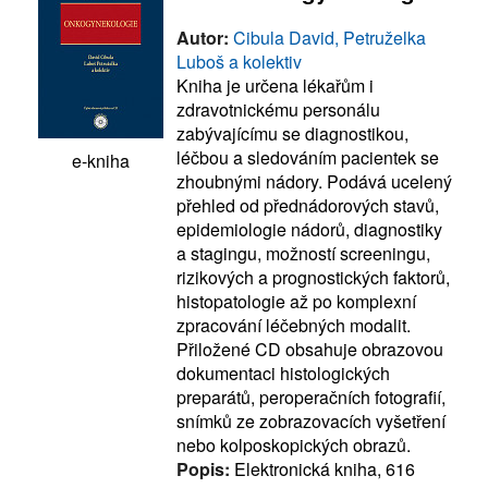
Autor:
Cibula David, Petruželka
Luboš a kolektiv
Kniha je určena lékařům i
zdravotnickému personálu
zabývajícímu se diagnostikou,
léčbou a sledováním pacientek se
e-kniha
zhoubnými nádory. Podává ucelený
přehled od přednádorových stavů,
epidemiologie nádorů, diagnostiky
a stagingu, možností screeningu,
rizikových a prognostických faktorů,
histopatologie až po komplexní
zpracování léčebných modalit.
Přiložené CD obsahuje obrazovou
dokumentaci histologických
preparátů, peroperačních fotografií,
snímků ze zobrazovacích vyšetření
nebo kolposkopických obrazů.
Popis:
Elektronická kniha, 616