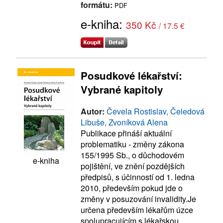
formátu:
PDF
e-kniha:
350 Kč
/ 17.5 €
Posudkové lékařství:
Vybrané kapitoly
Autor:
Čevela Rostislav, Čeledová
Libuše, Zvoníková Alena
Publikace přináší aktuální
problematiku - změny zákona
155/1995 Sb., o důchodovém
e-kniha
pojištění, ve znění pozdějších
předpisů, s účinností od 1. ledna
2010, především pokud jde o
změny v posuzování invalidity.Je
určena především lékařům úzce
spolupracujícím s lékařskou