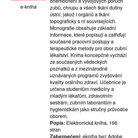
onemocnění a vývojových poruch
e-kniha
zubů, chrupu a všech tkání dutiny
ústní, jakož i orgánů a tkání
topograficky s ní souvisejících.
Monografie obsahuje základní
informace, které popisují a zatřiďují
současné pracovní postupy a
terapeutické metody pro obor zubní
lékařství. Kniha koncepčně vychází
ze současných vědeckých
poznatků a z mezinárodně
uznávaných programů zvyšování
kvality orálního zdraví. Učebnice je
určena studentům medicíny a
mladým lékařům, zdravotním
sestrám, zubním laborantům a
hygienistkám jako stručný průvodce
oborem.
Popis:
Elektronická kniha, 196
stran
Zabezpečení:
ekniha bez Adobe