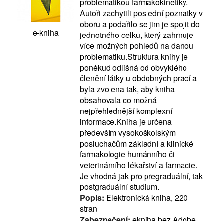
problematikou farmakokinetiky.
Autoři zachytili poslední poznatky v
oboru a podařilo se jim je spojit do
e-kniha
jednotného celku, který zahrnuje
více možných pohledů na danou
problematiku.Struktura knihy je
poněkud odlišná od obvyklého
členění látky u obdobných prací a
byla zvolena tak, aby kniha
obsahovala co možná
nejpřehlednější komplexní
informace.Kniha je určena
především vysokoškolským
posluchačům základní a klinické
farmakologie humánního či
veterinárního lékařství a farmacie.
Je vhodná jak pro pregraduální, tak
postgraduální studium.
Popis:
Elektronická kniha, 220
stran
Zabezpečení:
ekniha bez Adobe