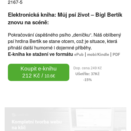
2167-5
Elektronická kniha: Můj psí život – Bígl Bertík
znovu na scéně:
Pokračování úspěšného psího „deníčku“. Náš oblíbený
psí hrdina Bertík se stane otcem, což je situace, která
přináší další humorné i dojemné příběhy.
E-kniha ke stažení ve formátu
|
|
ePub
mobi/Kindle
PDF
Koupit e-knihu
Dop. cena 249 Kč
Ušetříte: 37Kč
212 Kč /
10.6€
-15%