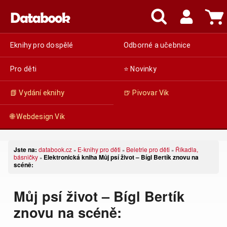
Eknihy pro dospělé
Odborné a učebnice
Pro děti
⭐ Novinky
📗 Vydání eknihy
🍺 Pivovar Vik
🌐 Webdesign Vik
Jste na:
databook.cz
E-knihy pro děti
Beletrie pro děti
Říkadla,
»
»
»
básničky
Elektronická kniha Můj psí život – Bígl Bertík znovu na
»
scéně:
Můj psí život – Bígl Bertík
znovu na scéně: