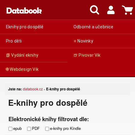
Eknihy pro dospělé
Odborné a učebnice
Pro děti
⭐ Novinky
📗 Vydání eknihy
🍺 Pivovar Vik
🌐 Webdesign Vik
Jste na:
databook.cz
E-knihy pro dospělé
»
E-knihy pro dospělé
Elektronické knihy filtrovat dle:
epub
PDF
e-knihy pro Kindle