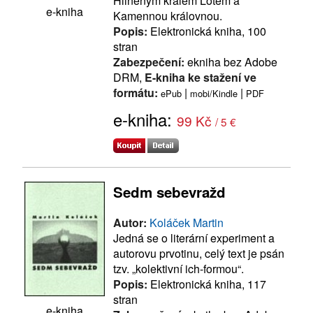
Hliněným králem Lotem a
e-kniha
Kamennou královnou.
Popis:
Elektronická kniha, 100
stran
Zabezpečení:
ekniha bez Adobe
DRM,
E-kniha ke stažení ve
formátu:
|
|
ePub
mobi/Kindle
PDF
e-kniha:
99 Kč
/ 5 €
Sedm sebevražd
Autor:
Koláček Martin
Jedná se o literární experiment a
autorovu prvotinu, celý text je psán
tzv. „kolektivní ich-formou“.
Popis:
Elektronická kniha, 117
stran
e-kniha