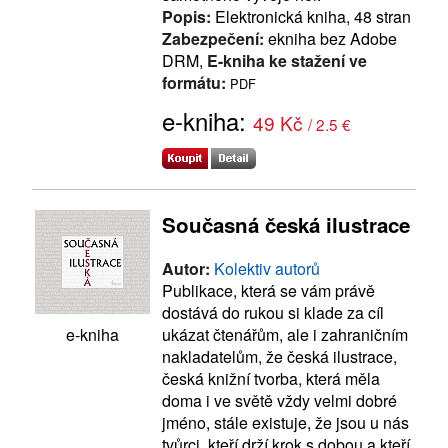
Popis:
Elektronická kniha, 48 stran
Zabezpečení:
ekniha bez Adobe
DRM,
E-kniha ke stažení ve
formátu:
PDF
e-kniha:
49 Kč
/ 2.5 €
Současná česká ilustrace
Autor:
Kolektiv autorů
Publikace, která se vám právě
dostává do rukou si klade za cíl
ukázat čtenářům, ale i zahraničním
e-kniha
nakladatelům, že česká ilustrace,
česká knižní tvorba, která měla
doma i ve světě vždy velmi dobré
jméno, stále existuje, že jsou u nás
tvůrci, kteří drží krok s dobou a kteří