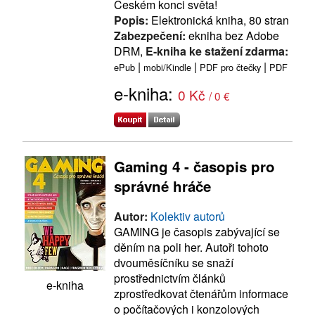
Českém konci světa!
Popis:
Elektronická kniha, 80 stran
Zabezpečení:
ekniha bez Adobe
DRM,
E-kniha ke stažení zdarma:
|
|
|
ePub
mobi/Kindle
PDF pro čtečky
PDF
e-kniha:
0 Kč
/ 0 €
Gaming 4 - časopis pro
správné hráče
Autor:
Kolektiv autorů
GAMING je časopis zabývající se
děním na poli her. Autoři tohoto
dvouměsíčníku se snaží
prostřednictvím článků
e-kniha
zprostředkovat čtenářům informace
o počítačových i konzolových