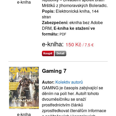
e-kniha
Mrštíků z jihomoravských Boleradic.
Popis:
Elektronická kniha, 144
stran
Zabezpečení:
ekniha bez Adobe
DRM,
E-kniha ke stažení ve
formátu:
PDF
e-kniha:
150 Kč
/ 7.5 €
Gaming 7
Autor:
Kolektiv autorů
GAMING je časopis zabývající se
děním na poli her. Autoři tohoto
dvouměsíčníku se snaží
prostřednictvím článků
zprostředkovat čtenářům informace
e-kniha