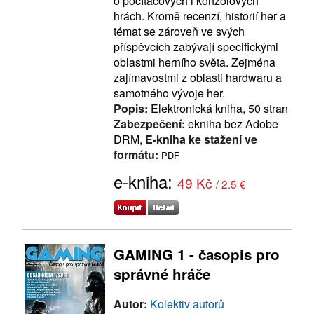
o počítačových i konzolových
hrách. Kromě recenzí, historií her a
témat se zároveň ve svých
příspěvcích zabývají specifickými
oblastmi herního světa. Zejména
zajímavostmi z oblasti hardwaru a
samotného vývoje her.
Popis:
Elektronická kniha, 50 stran
Zabezpečení:
ekniha bez Adobe
DRM,
E-kniha ke stažení ve
formátu:
PDF
e-kniha:
49 Kč
/ 2.5 €
GAMING 1 - časopis pro
správné hráče
Autor:
Kolektiv autorů