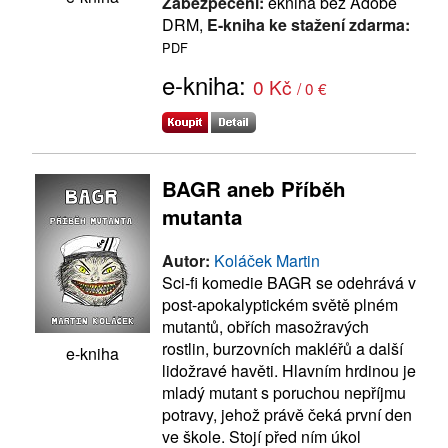
Zabezpečení:
ekniha bez Adobe
DRM,
E-kniha ke stažení zdarma:
PDF
e-kniha:
0 Kč
/ 0 €
BAGR aneb Příběh
mutanta
Autor:
Koláček Martin
Sci-fi komedie BAGR se odehrává v
post-apokalyptickém světě plném
mutantů, obřích masožravých
rostlin, burzovních makléřů a další
e-kniha
lidožravé havěti. Hlavním hrdinou je
mladý mutant s poruchou nepříjmu
potravy, jehož právě čeká první den
ve škole. Stojí před ním úkol