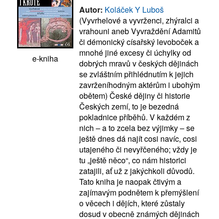
Autor:
Koláček Y Luboš
(Vyvrhelové a vyvrženci, zhýralci a
vrahouni aneb Vyvraždění Adamitů
či démonický císařský levoboček a
mnohé jiné excesy či úchylky od
e-kniha
dobrých mravů v českých dějinách
se zvláštním přihlédnutím k jejich
zavrženíhodným aktérům i ubohým
obětem) České dějiny či historie
Českých zemí, to je bezedná
pokladnice příběhů. V každém z
nich – a to zcela bez výjimky – se
ještě dnes dá najít cosi navíc, cosi
utajeného či nevyřčeného; vždy je
tu „ještě něco“, co nám historici
zatajili, ať už z jakýchkoli důvodů.
Tato kniha je naopak čtivým a
zajímavým podnětem k přemýšlení
o věcech i dějích, které zůstaly
dosud v obecně známých dějinách