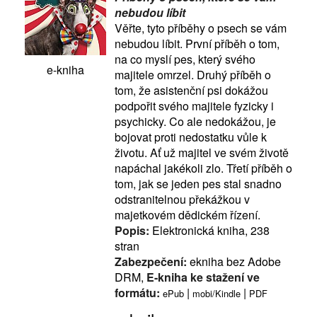
nebudou líbit
Věřte, tyto příběhy o psech se vám
nebudou líbit. První příběh o tom,
na co myslí pes, který svého
e-kniha
majitele omrzel. Druhý příběh o
tom, že asistenční psi dokážou
podpořit svého majitele fyzicky i
psychicky. Co ale nedokážou, je
bojovat proti nedostatku vůle k
životu. Ať už majitel ve svém životě
napáchal jakékoli zlo. Třetí příběh o
tom, jak se jeden pes stal snadno
odstranitelnou překážkou v
majetkovém dědickém řízení.
Popis:
Elektronická kniha, 238
stran
Zabezpečení:
ekniha bez Adobe
DRM,
E-kniha ke stažení ve
formátu:
|
|
ePub
mobi/Kindle
PDF