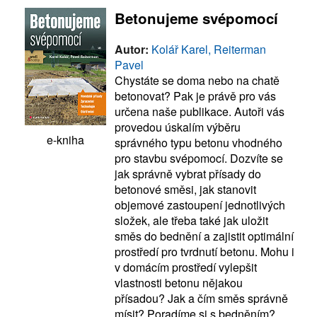
Betonujeme svépomocí
Autor:
Kolář Karel, Reiterman
Pavel
Chystáte se doma nebo na chatě
betonovat? Pak je právě pro vás
určena naše publikace. Autoři vás
provedou úskalím výběru
e-kniha
správného typu betonu vhodného
pro stavbu svépomocí. Dozvíte se
jak správně vybrat přísady do
betonové směsi, jak stanovit
objemové zastoupení jednotlivých
složek, ale třeba také jak uložit
směs do bednění a zajistit optimální
prostředí pro tvrdnutí betonu. Mohu i
v domácím prostředí vylepšit
vlastnosti betonu nějakou
přísadou? Jak a čím směs správně
mísit? Poradíme si s bedněním?