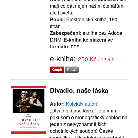
mají co dát nejen našim čtenářům,
ale i světu.
Popis:
Elektronická kniha, 190
stran
Zabezpečení:
ekniha bez Adobe
DRM,
E-kniha ke stažení ve
formátu:
PDF
e-kniha:
250 Kč
/ 12.5 €
Divadlo, naše láska
Autor:
Kolektiv autorů
„Divadlo, naše láska“ je prvním
pokusem o monografický pohled na
jeden z nejvýznamnějších
ochotnických souborů České
republiky – Divadelní spolek bratří