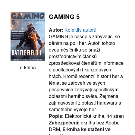
GAMING 5
Autor:
Kolektiv autorů
GAMING je časopis zabývající se
děním na poli her. Autoři tohoto
dvouměsíčníku se snaží
prostřednictvím článků
zprostředkovat čtenářům informace
e-kniha
o počítačových i konzolových
hrách. Kromě recenzí, historií her a
témat se zároveň ve svých
příspěvcích zabývají specifickými
oblastmi herního světa. Zejména
zajímavostmi z oblasti hardwaru a
samotného vývoje her.
Popis:
Elektronická kniha, 44 stran
Zabezpečení:
ekniha bez Adobe
DRM,
E-kniha ke stažení ve