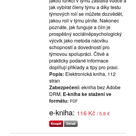
jakou funkci v týmu zastává vůdce a
jak vybírat členy týmu a díky testu
týmových rolí se můžete dozvědět,
jakou roli v týmu plníte. Nakonec
poznáte, jak funguje a čím je
prospěšný sociálněpsychologický
výcvik jako metoda nácviku
schopností a dovedností pro
týmovou spolupráci. Čtivě a
prakticky podané informace
doplňují příklady a tipy pro praxi.
Popis:
Elektronická kniha, 112
stran
Zabezpečení:
ekniha bez Adobe
DRM,
E-kniha ke stažení ve
formátu:
PDF
e-kniha:
116 Kč
/ 5.8 €