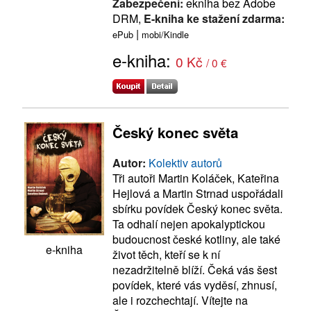
Zabezpečení:
ekniha bez Adobe
DRM,
E-kniha ke stažení zdarma:
|
ePub
mobi/Kindle
e-kniha:
0 Kč
/ 0 €
Český konec světa
Autor:
Kolektiv autorů
Tři autoři Martin Koláček, Kateřina
Hejlová a Martin Strnad uspořádali
sbírku povídek Český konec světa.
Ta odhalí nejen apokalyptickou
budoucnost české kotliny, ale také
e-kniha
život těch, kteří se k ní
nezadržitelně blíží. Čeká vás šest
povídek, které vás vyděsí, zhnusí,
ale i rozchechtají. Vítejte na