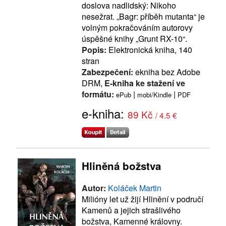
doslova nadlidský: Nikoho
nesežrat. „Bagr: příběh mutanta“ je
volným pokračováním autorovy
úspěšné knihy „Grunt RX-10“.
Popis:
Elektronická kniha, 140
stran
Zabezpečení:
ekniha bez Adobe
DRM,
E-kniha ke stažení ve
formátu:
|
|
ePub
mobi/Kindle
PDF
e-kniha:
89 Kč
/ 4.5 €
Hliněná božstva
Autor:
Koláček Martin
Milióny let už žijí Hlinění v područí
Kamenů a jejich strašlivého
božstva, Kamenné královny.