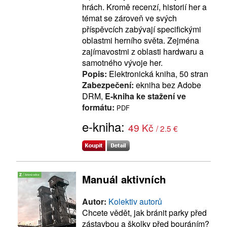
hrách. Kromě recenzí, historií her a
témat se zároveň ve svých
příspěvcích zabývají specifickými
oblastmi herního světa. Zejména
zajímavostmi z oblasti hardwaru a
samotného vývoje her.
Popis:
Elektronická kniha, 50 stran
Zabezpečení:
ekniha bez Adobe
DRM,
E-kniha ke stažení ve
formátu:
PDF
e-kniha:
49 Kč
/ 2.5 €
Manuál aktivních
Autor:
Kolektiv autorů
Chcete vědět, jak bránit parky před
zástavbou a školky před bouráním?