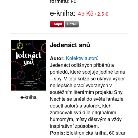
formátu:
PDF
e-kniha:
49 Kč
/ 2.5 €
Jedenáct snů
Autor:
Kolektiv autorů
Jedenáct odlišných příběhů a
pohledů, které spojuje jediné téma
– sny. V této knize se ukrývá výběr
nejlepších prací vybraných v
soutěžním literárním projektu Sny.
e-kniha
Nechte se unést do světa fantazie
deseti autorů a autorek, kteří
zpracovali svá díla originálním,
humorným, místy děsivým a vždy
inspirativní způsobem.
Popis:
Elektronická kniha, 60 stran