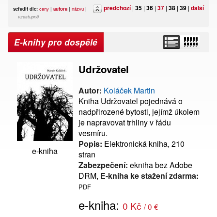
předchozí
|
35
|
36
|
37
|
38
|
39
|
další
seřadit dle:
ceny
|
autora
|
názvu
|
vzestupně
E-knihy pro dospělé
Udržovatel
Autor:
Koláček Martin
Kniha Udržovatel pojednává o
nadpřirozené bytosti, jejímž úkolem
je napravovat trhliny v řádu
vesmíru.
Popis:
Elektronická kniha, 210
e-kniha
stran
Zabezpečení:
ekniha bez Adobe
DRM,
E-kniha ke stažení zdarma:
PDF
e-kniha:
0 Kč
/ 0 €