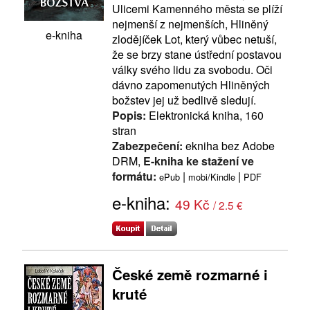
Ulicemi Kamenného města se plíží
nejmenší z nejmenších, Hliněný
e-kniha
zlodějíček Lot, který vůbec netuší,
že se brzy stane ústřední postavou
války svého lidu za svobodu. Oči
dávno zapomenutých Hliněných
božstev jej už bedlivě sledují.
Popis:
Elektronická kniha, 160
stran
Zabezpečení:
ekniha bez Adobe
DRM,
E-kniha ke stažení ve
formátu:
|
|
ePub
mobi/Kindle
PDF
e-kniha:
49 Kč
/ 2.5 €
České země rozmarné i
kruté