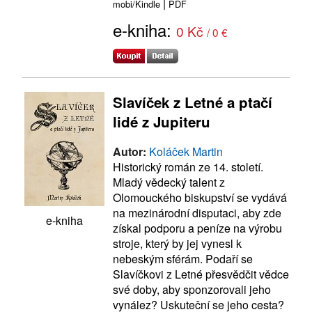
|
mobi/Kindle
PDF
e-kniha:
0 Kč
/ 0 €
Slavíček z Letné a ptačí
lidé z Jupiteru
Autor:
Koláček Martin
Historický román ze 14. století.
Mladý vědecký talent z
Olomouckého biskupství se vydává
na mezinárodní disputaci, aby zde
e-kniha
získal podporu a peníze na výrobu
stroje, který by jej vynesl k
nebeským sférám. Podaří se
Slavíčkovi z Letné přesvědčit vědce
své doby, aby sponzorovali jeho
vynález? Uskuteční se jeho cesta?