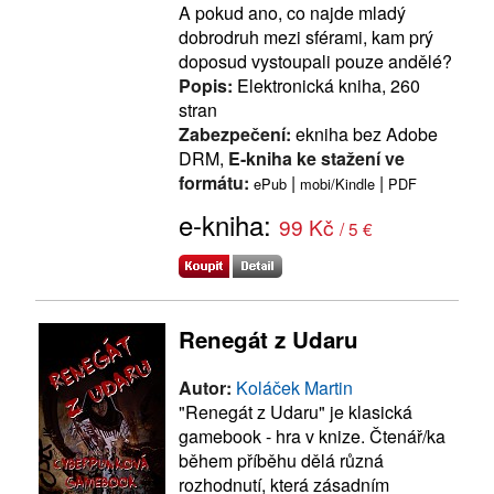
A pokud ano, co najde mladý
dobrodruh mezi sférami, kam prý
doposud vystoupali pouze andělé?
Popis:
Elektronická kniha, 260
stran
Zabezpečení:
ekniha bez Adobe
DRM,
E-kniha ke stažení ve
formátu:
|
|
ePub
mobi/Kindle
PDF
e-kniha:
99 Kč
/ 5 €
Renegát z Udaru
Autor:
Koláček Martin
"Renegát z Udaru" je klasická
gamebook - hra v knize. Čtenář/ka
během příběhu dělá různá
rozhodnutí, která zásadním