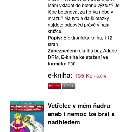
Mám vkládat do betonu výztuž? Je
lépe betonovat za horka nebo v
mrazu? Na tyto a další otázky
najdete odpověď právě v naší
knížce.
Popis:
Elektronická kniha, 112
stran
Zabezpečení:
ekniha bez Adobe
DRM,
E-kniha ke stažení ve
formátu:
PDF
e-kniha:
135 Kč
/ 6.8 €
Vetřelec v mém ňadru
aneb i nemoc lze brát s
nadhledem