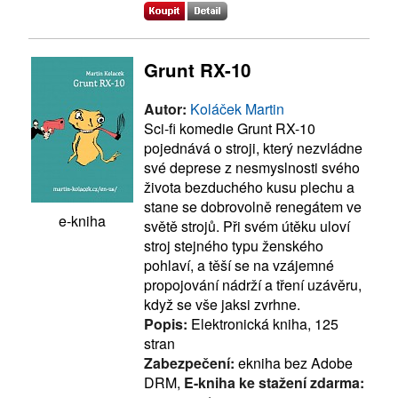
Grunt RX-10
Autor:
Koláček Martin
Sci-fi komedie Grunt RX-10
pojednává o stroji, který nezvládne
své deprese z nesmyslnosti svého
života bezduchého kusu plechu a
stane se dobrovolně renegátem ve
e-kniha
světě strojů. Při svém útěku uloví
stroj stejného typu ženského
pohlaví, a těší se na vzájemné
propojování nádrží a tření uzávěru,
když se vše jaksi zvrhne.
Popis:
Elektronická kniha, 125
stran
Zabezpečení:
ekniha bez Adobe
DRM,
E-kniha ke stažení zdarma: