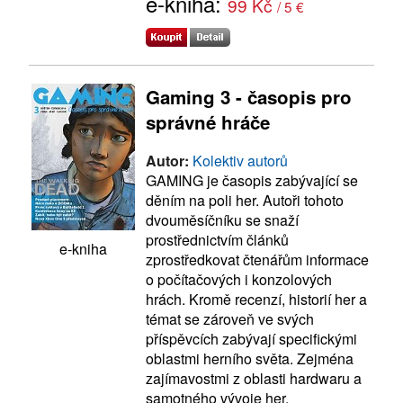
e-kniha:
99 Kč
/ 5 €
Gaming 3 - časopis pro
správné hráče
Autor:
Kolektiv autorů
GAMING je časopis zabývající se
děním na poli her. Autoři tohoto
dvouměsíčníku se snaží
prostřednictvím článků
e-kniha
zprostředkovat čtenářům informace
o počítačových i konzolových
hrách. Kromě recenzí, historií her a
témat se zároveň ve svých
příspěvcích zabývají specifickými
oblastmi herního světa. Zejména
zajímavostmi z oblasti hardwaru a
samotného vývoje her.