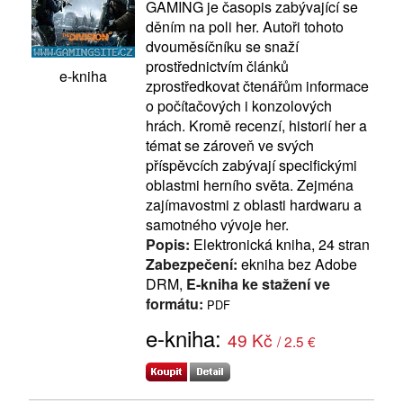
GAMING je časopis zabývající se
děním na poli her. Autoři tohoto
dvouměsíčníku se snaží
prostřednictvím článků
e-kniha
zprostředkovat čtenářům informace
o počítačových i konzolových
hrách. Kromě recenzí, historií her a
témat se zároveň ve svých
příspěvcích zabývají specifickými
oblastmi herního světa. Zejména
zajímavostmi z oblasti hardwaru a
samotného vývoje her.
Popis:
Elektronická kniha, 24 stran
Zabezpečení:
ekniha bez Adobe
DRM,
E-kniha ke stažení ve
formátu:
PDF
e-kniha:
49 Kč
/ 2.5 €