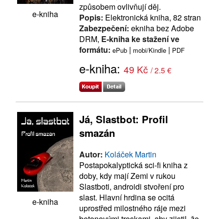
způsobem ovlivňují děj.
e-kniha
Popis:
Elektronická kniha, 82 stran
Zabezpečení:
ekniha bez Adobe
DRM,
E-kniha ke stažení ve
formátu:
|
|
ePub
mobi/Kindle
PDF
e-kniha:
49 Kč
/ 2.5 €
Já, Slastbot: Profil
smazán
Autor:
Koláček Martin
Postapokalyptická sci-fi kniha z
doby, kdy mají Zemi v rukou
Slastboti, androidi stvoření pro
slast. Hlavní hrdina se ocitá
e-kniha
uprostřed milostného ráje mezi
betonovými troskami, aby zjistil, že