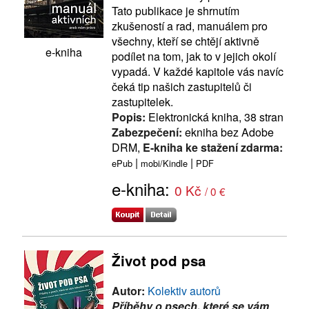
Tato publikace je shrnutím
zkušeností a rad, manuálem pro
všechny, kteří se chtějí aktivně
e-kniha
podílet na tom, jak to v jejich okolí
vypadá. V každé kapitole vás navíc
čeká tip našich zastupitelů či
zastupitelek.
Popis:
Elektronická kniha, 38 stran
Zabezpečení:
ekniha bez Adobe
DRM,
E-kniha ke stažení zdarma:
|
|
ePub
mobi/Kindle
PDF
e-kniha:
0 Kč
/ 0 €
Život pod psa
Autor:
Kolektiv autorů
Příběhy o psech, které se vám