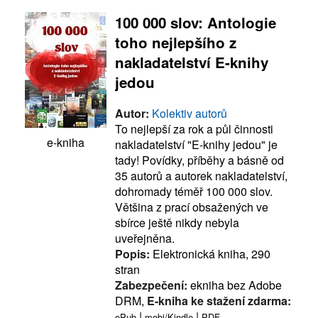
100 000 slov: Antologie
toho nejlepšího z
nakladatelství E-knihy
jedou
Autor:
Kolektiv autorů
To nejlepší za rok a půl činnosti
e-kniha
nakladatelství "E-knihy jedou" je
tady! Povídky, příběhy a básně od
35 autorů a autorek nakladatelství,
dohromady téměř 100 000 slov.
Většina z prací obsažených ve
sbírce ještě nikdy nebyla
uveřejněna.
Popis:
Elektronická kniha, 290
stran
Zabezpečení:
ekniha bez Adobe
DRM,
E-kniha ke stažení zdarma:
|
|
ePub
mobi/Kindle
PDF