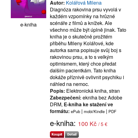
Autor:
Kolářová Milena
Diagnóza rakovina prsu vyvolá v
každém vzpomínky na hrůzné
scénáře z filmů a knížek. Ale
e-kniha
všechno může být úplně jinak. Tato
kniha je o skutečně prožitém
příběhu Mileny Kolářové, kde
autorka sama popisuje svůj boj s
rakovinou prsu, a to s velkým
optimismem, který chce předat
dalším pacientkám. Tato kniha
dokáže příznivě ovlivnit psychiku i
náhled na nemoc.
Popis:
Elektronická kniha, stran
Zabezpečení:
ekniha bez Adobe
DRM,
E-kniha ke stažení ve
formátu:
|
|
ePub
mobi/Kindle
PDF
e-kniha:
100 Kč
/ 5 €