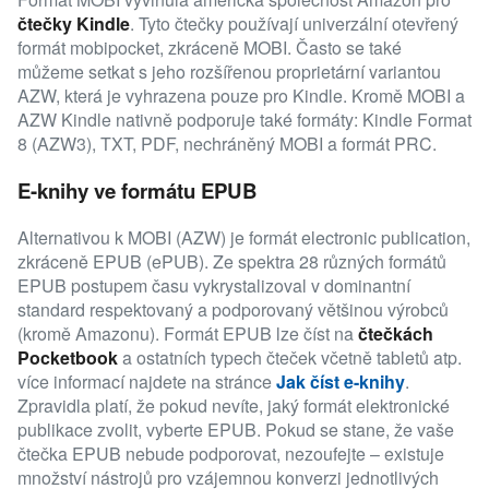
čtečky Kindle
. Tyto čtečky používají univerzální otevřený
formát mobipocket, zkráceně MOBI. Často se také
můžeme setkat s jeho rozšířenou proprietární variantou
AZW, která je vyhrazena pouze pro Kindle. Kromě MOBI a
AZW Kindle nativně podporuje také formáty: Kindle Format
8 (AZW3), TXT, PDF, nechráněný MOBI a formát PRC.
E-knihy ve formátu EPUB
Alternativou k MOBI (AZW) je formát electronic publication,
zkráceně EPUB (ePUB). Ze spektra 28 různých formátů
EPUB postupem času vykrystalizoval v dominantní
standard respektovaný a podporovaný většinou výrobců
(kromě Amazonu). Formát EPUB lze číst na
čtečkách
Pocketbook
a ostatních typech čteček včetně tabletů atp.
více informací najdete na stránce
Jak číst e-knihy
.
Zpravidla platí, že pokud nevíte, jaký formát elektronické
publikace zvolit, vyberte EPUB. Pokud se stane, že vaše
čtečka EPUB nebude podporovat, nezoufejte – existuje
množství nástrojů pro vzájemnou konverzi jednotlivých