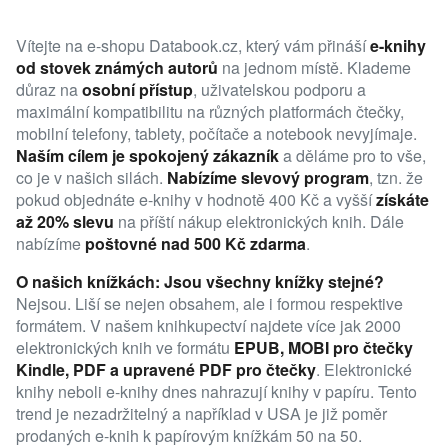
Vítejte na e-shopu Databook.cz, který vám přináší
e-knihy
od stovek známých autorů
na jednom místě. Klademe
důraz na
osobní přístup
, uživatelskou podporu a
maximální kompatibilitu na různých platformách čtečky,
mobilní telefony, tablety, počítače a notebook nevyjímaje.
Naším cílem je spokojený zákazník
a děláme pro to vše,
co je v našich silách.
Nabízíme slevový program
, tzn. že
pokud objednáte e-knihy v hodnotě 400 Kč a vyšší
získáte
až 20% slevu
na příští nákup elektronických knih. Dále
nabízíme
poštovné nad 500 Kč zdarma
.
O našich knížkách: Jsou všechny knížky stejné?
Nejsou. Liší se nejen obsahem, ale i formou respektive
formátem. V našem knihkupectví najdete více jak 2000
elektronických knih ve formátu
EPUB, MOBI pro čtečky
Kindle, PDF a upravené PDF pro čtečky
. Elektronické
knihy neboli e-knihy dnes nahrazují knihy v papíru. Tento
trend je nezadržitelný a například v USA je již poměr
prodaných e-knih k papírovým knížkám 50 na 50.