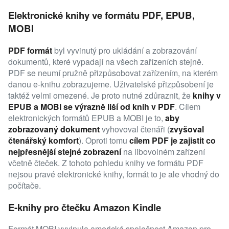
Elektronické knihy ve formátu PDF, EPUB,
MOBI
PDF
formát
byl vyvinutý pro ukládání a zobrazování
dokumentů, které vypadají na všech zařízeních stejně.
PDF se neumí pružně přizpůsobovat zařízením, na kterém
danou e-knihu zobrazujeme. Uživatelské přizpůsobení je
taktéž velmi omezené. Je proto nutné zdůraznit, že
knihy v
EPUB a MOBI se výrazně liší od knih v PDF
. Cílem
elektronických formátů EPUB a MOBI je to,
aby
zobrazovaný dokument
vyhovoval čtenáři (
zvyšoval
čtenářský komfort
). Oproti tomu
cílem PDF je zajistit co
nejpřesnější stejné zobrazení
na libovolném zařízení
včetně čteček. Z tohoto pohledu knihy ve formátu PDF
nejsou pravé elektronické knihy, formát to je ale vhodný do
počítače.
E-knihy pro čtečku Amazon Kindle
Formát MOBI vyvinula americká společnost Amazon pro