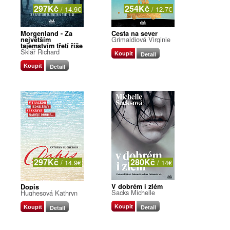
297Kč
254Kč
/ 14.9€
/ 12.7€
Morgenland - Za
Cesta na sever
Grimaldiová Virginie
největším
tajemstvím třetí říše
Sklář Richard
Koupit
Detail
Koupit
Detail
297Kč
280Kč
/ 14.9€
/ 14€
V dobrém i zlém
Dopis
Sacks Michelle
Hughesová Kathryn
Koupit
Detail
Koupit
Detail