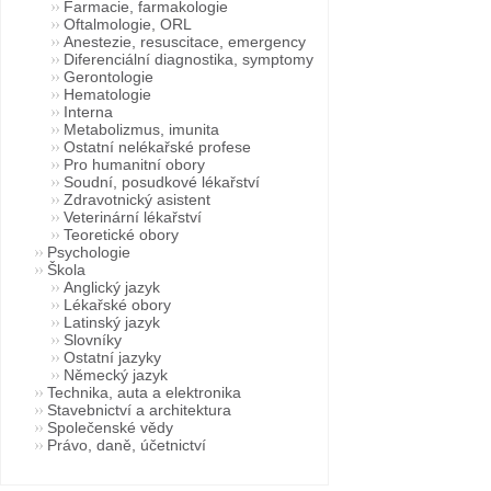
Farmacie, farmakologie
Oftalmologie, ORL
Anestezie, resuscitace, emergency
Diferenciální diagnostika, symptomy
Gerontologie
Hematologie
Interna
Metabolizmus, imunita
Ostatní nelékařské profese
Pro humanitní obory
Soudní, posudkové lékařství
Zdravotnický asistent
Veterinární lékařství
Teoretické obory
Psychologie
Škola
Anglický jazyk
Lékařské obory
Latinský jazyk
Slovníky
Ostatní jazyky
Německý jazyk
Technika, auta a elektronika
Stavebnictví a architektura
Společenské vědy
Právo, daně, účetnictví