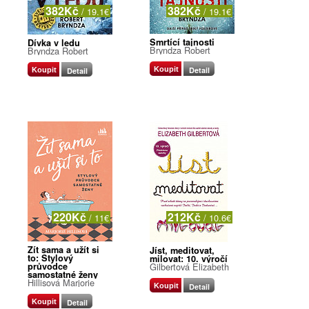
382Kč
382Kč
/ 19.1€
/ 19.1€
Smrtící tajnosti
Dívka v ledu
Bryndza Robert
Bryndza Robert
Koupit
Detail
Koupit
Detail
220Kč
212Kč
/ 11€
/ 10.6€
Žít sama a užít si
Jíst, meditovat,
to: Stylový
milovat: 10. výročí
průvodce
Gilbertová Elizabeth
samostatné ženy
Hillisová Marjorie
Koupit
Detail
Koupit
Detail