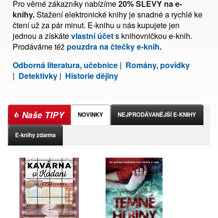
Pro věrné zákazníky nabízíme
20% SLEVY na e-
knihy.
Stažení elektronické knihy je snadné a rychlé ke
čtení už za pár minut. E-knihu u nás kupujete jen
jednou a získáte
vlastní účet
s knihovničkou e-knih.
Prodáváme též
pouzdra na čtečky e-knih
.
Odborná literatura, učebnice
|
Romány, povídky
|
Detektivky
|
Historie dějiny
Naše TIPY
NOVINKY
NEJPRODÁVANĚJŠÍ E-KNIHY
E-knihy zdarma