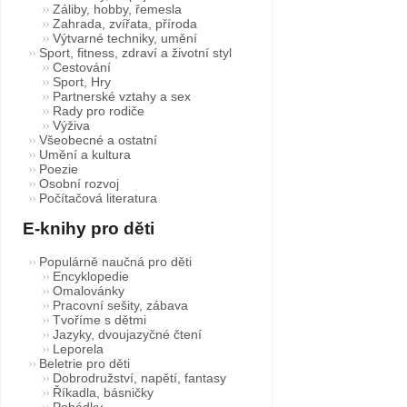
Záliby, hobby, řemesla
Zahrada, zvířata, příroda
Výtvarné techniky, umění
Sport, fitness, zdraví a životní styl
Cestování
Sport, Hry
Partnerské vztahy a sex
Rady pro rodiče
Výživa
Všeobecné a ostatní
Umění a kultura
Poezie
Osobní rozvoj
Počítačová literatura
E-knihy pro děti
Populárně naučná pro děti
Encyklopedie
Omalovánky
Pracovní sešity, zábava
Tvoříme s dětmi
Jazyky, dvoujazyčné čtení
Leporela
Beletrie pro děti
Dobrodružství, napětí, fantasy
Říkadla, básničky
Pohádky