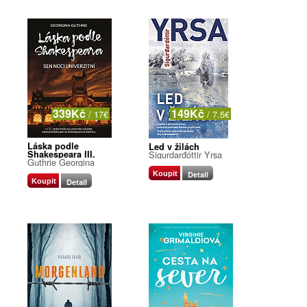
339Kč
149Kč
/ 17€
/ 7.5€
Láska podle
Led v žilách
Shakespeara III.
Sigurdarđóttir Yrsa
Guthrie Georgina
Koupit
Detail
Koupit
Detail